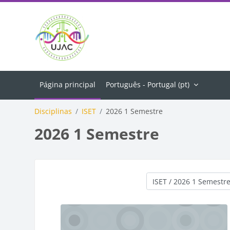
Ir para o conteúdo principal
Página principal
Português - Portugal ‎(pt)‎
Disciplinas
ISET
2026 1 Semestre
2026 1 Semestre
Categorias de disciplina