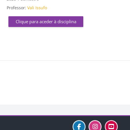
Professor:
Vali Issufo
Clique para aceder à disciplina
cos
Blocos